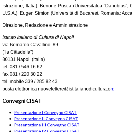
Istruzione, Italia), Benone Pusca (Universitatea “Danubius”,
U.S.A.), Eugen Simion (Università di Bucarest, Romania; A
Direzione, Redazione e Amministrazione
Istituto Italiano di Cultura di Napoli
via Bernardo Cavallino, 89
(“la Cittadella”)
80131 Napoli (Italia)
tel. 081 / 546 16 62
fax 081 / 220 30 22
tel. mobile 339 / 285 82 43
posta elettronica
nuovelettere@istitalianodicultura.or
g
Convegni CISAT
Presentazione I Convegno CISAT
Presentazione II Convegno CISAT
Presentazione III Convegno CISAT
Presentazione IV Convegno CISAT