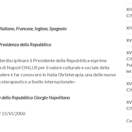
XII
CIS
XI
Italiano, Francese, Inglese, Spagnolo
XV
Presidenza della Repubblica
XV
CIS
terdisciplinare il Presidente della Repubblica esprime
Psi
a di Napoli ONLUS per il valore culturale e sociale della
let
dere e far conoscere in Italia l’Arteterapia, una delle nuove
coterapeutico a livello internazionale»
XVI
CIS
e della Repubblica Giorgio Napolitano
XVI
CIS
l 15/VI/2006
Co