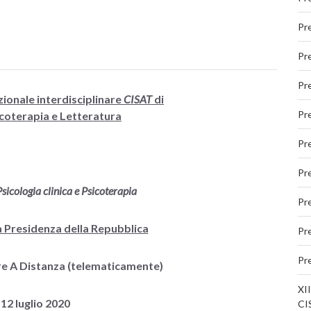
Pr
Pr
Pr
zionale interdisciplinare
CISAT
di
Pr
icoterapia e Letteratura
Pr
Pr
sicologia clinica e Psicoterapia
Pr
a Presidenza della Repubblica
Pr
Pr
re A Distanza (telematicamente)
XII
 12 luglio 2020
CIS