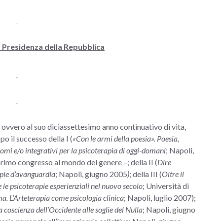
a Presidenza della Repubblica
, ovvero al suo diciassettesimo anno continuativo di vita,
 il successo della I (
«Con le armi della poesia». Poesia,
omi e/o integrativi per la psicoterapia di oggi-domani
; Napoli,
rimo congresso al mondo del genere –; della II (
Dire
rapie d’avanguardia
; Napoli, giugno 2005
)
; della III (
Oltre il
e le psicoterapie esperienziali nel nuovo secolo
; Università di
a. L’Arteterapia come psicologia clinica
; Napoli, luglio 2007);
la coscienza dell’Occidente alle soglie del Nulla
; Napoli, giugno