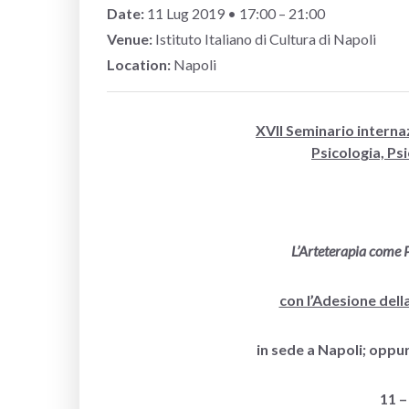
Date:
11
Lug
2019
• 17:00 – 21:00
Venue:
Istituto Italiano di Cultura di Napoli
Location:
Napoli
XVII Seminario interna
Psicologia, Ps
L’Arteterapia come P
con l’Adesione dell
in sede a Napoli; oppu
11 –