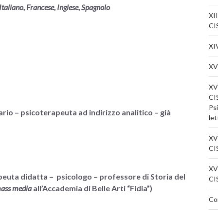
Italiano, Francese, Inglese, Spagnolo
XII
CIS
XI
XV
XV
CIS
Psi
rio – psicoterapeuta ad indirizzo analitico – già
let
XVI
CIS
XVI
peuta didatta – psicologo – professore di Storia del
CIS
ass media
all’Accademia di Belle Arti “Fidia”)
Co