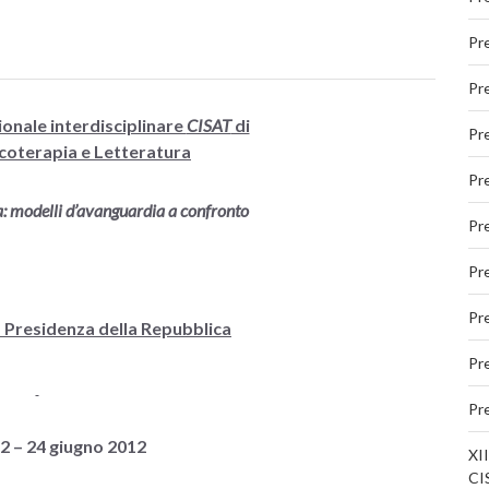
Pr
Pr
ionale interdisciplinare
CISAT
di
Pr
icoterapia e Letteratura
Pr
a: modelli d’avanguardia a confronto
Pr
Pr
Pr
a Presidenza della Repubblica
Pr
Pr
22 – 24 giugno 2012
XII
CIS