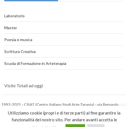
Laboratorio
Master
Poesia e musica
Scrittura Creativa
Scuola di Formazione in Arteterapia
Visite Totali ad oggi
1992-2021 - CISAT (Centro Italiano Studi Arte-Terapia) - via Bernardo
Cavallino, 89 ("la Cittadella") 80131 Napoli tel. +39 081 5461662 - fax
Utilizziamo cookie (propri e di terze parti) al fine garantire la
+39 081 2203022 - posta elettronica: cisat@centrostudiarteterapia.org
funzionalità del nostro sito. Per andare avanti accetta le
Realizzato da ADS NETWORK