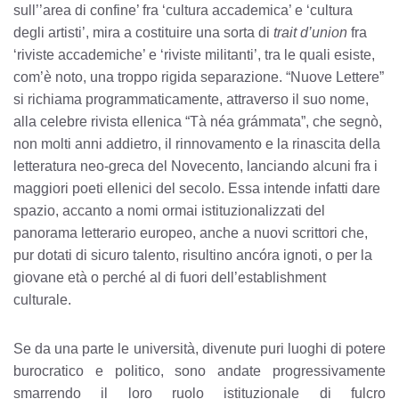
sull’’area di confine’ fra ‘cultura accademica’ e ‘cultura
degli artisti’, mira a costituire una sorta di
trait d’union
fra
‘riviste accademiche’ e ‘riviste militanti’, tra le quali esiste,
com’è noto, una troppo rigida separazione. “Nuove Lettere”
si richiama programmaticamente, attraverso il suo nome,
alla celebre rivista ellenica “Tà néa grámmata”, che segnò,
non molti anni addietro, il rinnovamento e la rinascita della
letteratura neo-greca del Novecento, lanciando alcuni fra i
maggiori poeti ellenici del secolo. Essa intende infatti dare
spazio, accanto a nomi ormai istituzionalizzati del
panorama letterario europeo, anche a nuovi scrittori che,
pur dotati di sicuro talento, risultino ancóra ignoti, o per la
giovane età o perché al di fuori dell’establishment
culturale.
Se da una parte le università, divenute puri luoghi di potere
burocratico e politico, sono andate progressivamente
smarrendo il loro ruolo istituzionale di fulcro