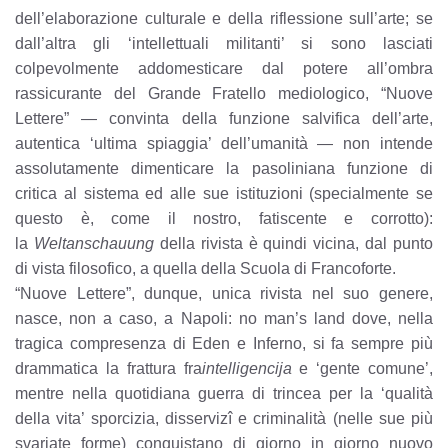
dell’elaborazione culturale e della riflessione sull’arte; se
dall’altra gli ‘intellettuali militanti’ si sono lasciati
colpevolmente addomesticare dal potere all’ombra
rassicurante del Grande Fratello mediologico, “Nuove
Lettere” — convinta della funzione salvifica dell’arte,
autentica ‘ultima spiaggia’ dell’umanità — non intende
assolutamente dimenticare la pasoliniana funzione di
critica al sistema ed alle sue istituzioni (specialmente se
questo è, come il nostro, fatiscente e corrotto):
la
Weltanschauung
della rivista è quindi vicina, dal punto
di vista filosofico, a quella della Scuola di Francoforte.
“Nuove Lettere”, dunque, unica rivista nel suo genere,
nasce, non a caso, a Napoli: no man’s land dove, nella
tragica compresenza di Eden e Inferno, si fa sempre più
drammatica la frattura fra
intelligencija
e ‘gente comune’,
mentre nella quotidiana guerra di trincea per la ‘qualità
della vita’ sporcizia, disservizî e criminalità (nelle sue più
svariate forme) conquistano di giorno in giorno nuovo